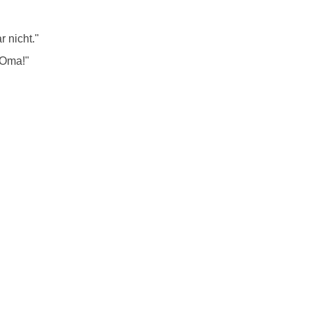
r nicht."
 Oma!"