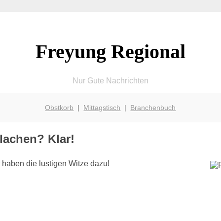
Freyung Regional
Nur Gute Nachrichten
Obstkorb
|
Mittagstisch
|
Branchenbuch
lachen? Klar!
 haben die lustigen Witze dazu!